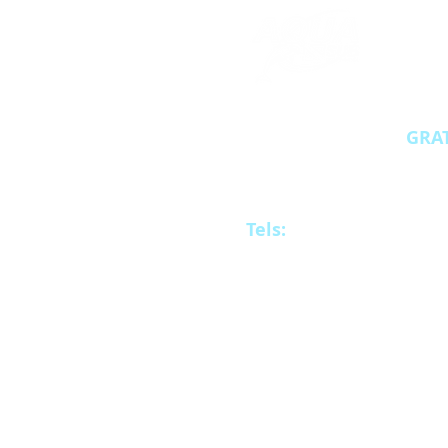
Inscríbete al curso
GRAT
Aquasub Buceo
Av Suba # 124 - 20 Inter
comercial Bahía
Tels:
(+57) 3145284610 
- 318 255 62 33, Bogotá
info@aquasubbuceo.c