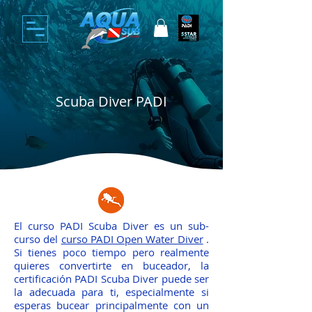
Scuba Diver PADI
El curso PADI Scuba Diver es un sub-
curso del
curso PADI Open Water Diver
.
Si tienes poco tiempo pero realmente
quieres convertirte en buceador, la
certificación PADI Scuba Diver puede ser
la adecuada para ti, especialmente si
esperas bucear principalmente con un