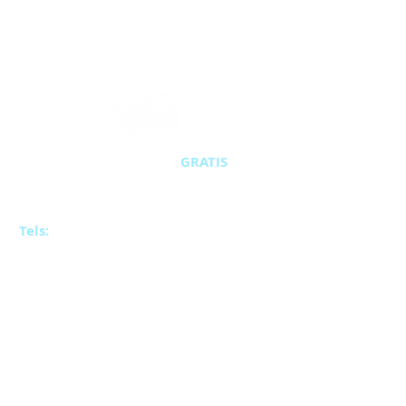
Inscríbete al curso
GRATIS
Aquasub Buceo
Av Suba # 124 - 20 Interior 14Centro
comercial Bahía
Tels:
(+57)
3145284610
-
3107647724 -
318 255
62 33, Bogotá
info@aquasubbuceo.com