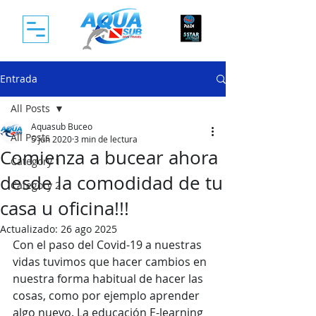
Entrada
All Posts
Aquasub Buceo
All Posts
5 jun 2020
3 min de lectura
Comienza a bucear ahora
Category 1
desde la comodidad de tu
Category 2
casa u oficina!!!
Actualizado:
26 ago 2025
Con el paso del Covid-19 a nuestras 
vidas tuvimos que hacer cambios en 
nuestra forma habitual de hacer las 
cosas, como por ejemplo aprender 
algo nuevo. La educación E-learning 