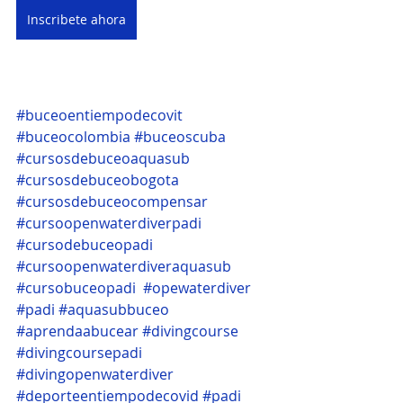
Inscribete ahora
#buceoentiempodecovit
#buceocolombia
#buceoscuba
#cursosdebuceoaquasub
#cursosdebuceobogota
#cursosdebuceocompensar
#cursoopenwaterdiverpadi
#cursodebuceopadi
#cursoopenwaterdiveraquasub
#cursobuceopadi
#opewaterdiver
#padi
#aquasubbuceo
#aprendaabucear
#divingcourse
#divingcoursepadi
#divingopenwaterdiver
#deporteentiempodecovid
#padi