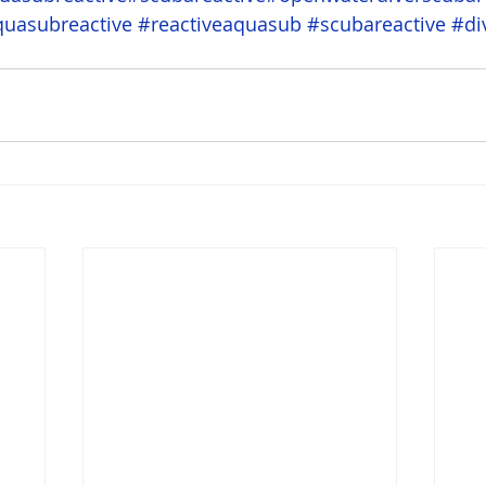
uasubreactive
#reactiveaquasub
#scubareactive
#di