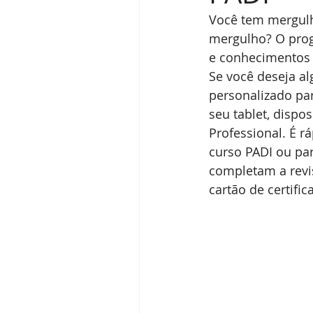
Você tem mergulh
mergulho? O progr
e conhecimentos 
Se você deseja al
personalizado pa
seu tablet, disp
Professional. É r
curso PADI ou pa
completam a revi
cartão de certifi