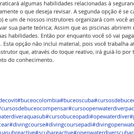
raticará algumas habilidades relacionadas à seguran
camente o que deseja revisar. A segunda opção é se c
) e um de nossos instrutores organizará com você as
ivar sua parte teórica; Assim que as piscinas abrirem
suas habilidades. Então por enquanto você só vai pagar
. Esta opção não inclui material, pois você trabalha a
strutor que, através do toque reativo, irá guiá-lo por
nto do conhecimento.
ecovit
#buceocolombia
#buceoscuba
#cursosdebuce
#cursosdebuceocompensar
#cursoopenwaterdiverpad
aterdiveraquasub
#cursobuceopadi
#opewaterdiver
#
cear
#divingcourse
#divingcoursepadi
#divingopenwate
uasubreactive
#scubareactive
#openwaterdiverscubar