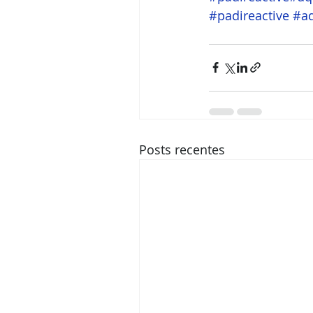
#padireactive
#aq
Posts recentes