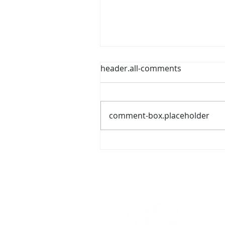
header.all-comments
comment-box.placeholder
Estávamos praticando
mergulho de apneia
Freediver