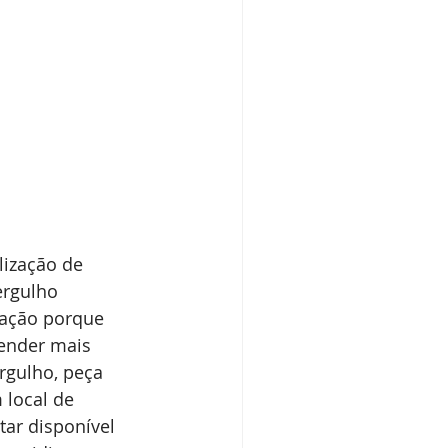
lização de 
ergulho 
cação porque 
render mais 
gulho, peça 
local de 
ar disponível 