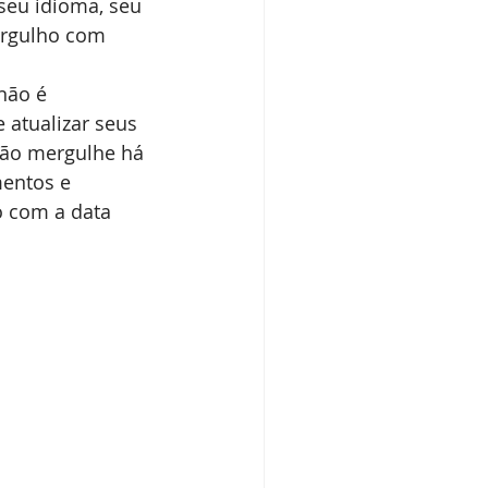
seu idioma, seu 
ergulho com 
não é 
atualizar seus 
não mergulhe há 
entos e 
o com a data 