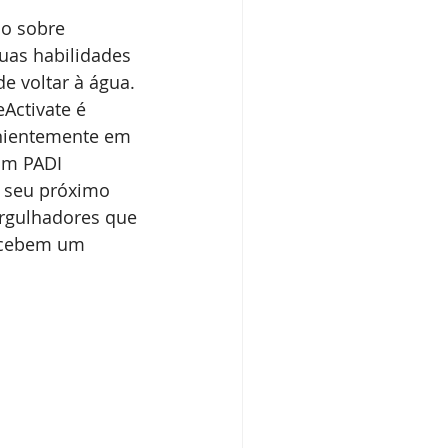
o sobre 
uas habilidades 
 voltar à água. 
Activate é 
enientemente em 
um PADI 
a seu próximo 
rgulhadores que 
ecebem um 