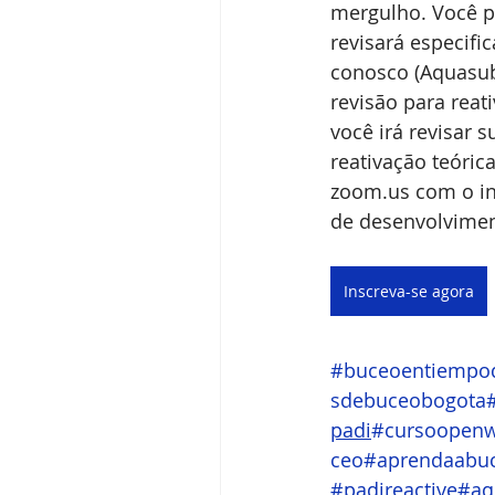
mergulho. Você p
revisará especifi
conosco (Aquasub
revisão para reat
você irá revisar 
reativação teórica
zoom.us
 com o in
de desenvolvime
Inscreva-se agora
#buceoentiempod
sdebuceobogota
padi
#cursoopenw
ceo
#aprendaabu
#padireactive
#aq