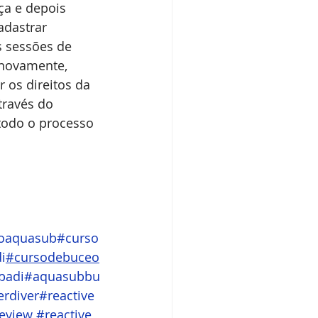
ça e depois 
adastrar 
 sessões de 
 novamente, 
 os direitos da 
través do 
 todo o processo 
oaquasub
#curso
i
#cursodebuceo
padi
#aquasubbu
rdiver
#reactive
eview
#reactive