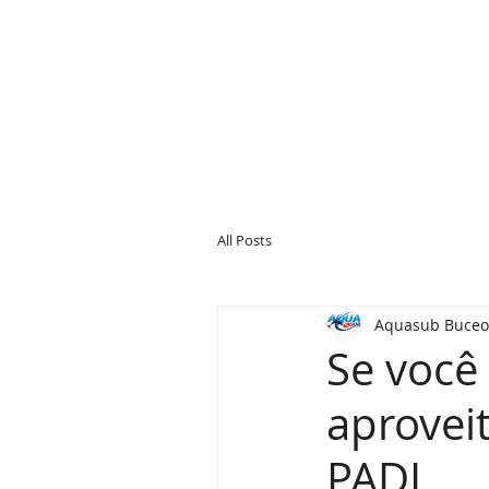
HOME
CURSOS DE MERG
All Posts
Aquasub Buceo
Se você
aproveit
PADI