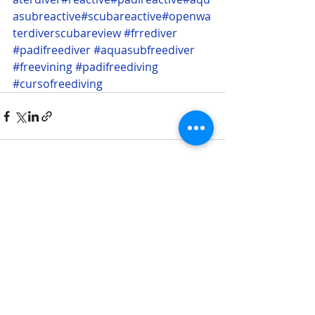
asubreactive
#scubareactive
#openwa
terdiverscubareview
#frrediver
#padifreediver
#aquasubfreediver
#freevining
#padifreediving
#cursofreediving
Posts recentes
Ver tudo